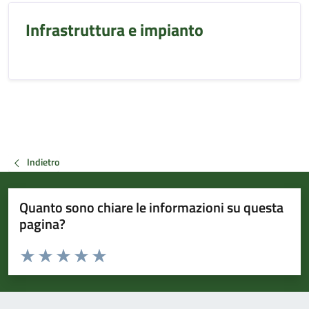
Infrastruttura e impianto
Indietro
Quanto sono chiare le informazioni su questa
pagina?
Valuta da 1 a 5 stelle la pagina
Valuta 1 stelle su 5
Valuta 2 stelle su 5
Valuta 3 stelle su 5
Valuta 4 stelle su 5
Valuta 5 stelle su 5