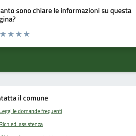
anto sono chiare le informazioni su questa
gina?
a da 1 a 5 stelle la pagina
ta 1 stelle su 5
Valuta 2 stelle su 5
Valuta 3 stelle su 5
Valuta 4 stelle su 5
Valuta 5 stelle su 5
tatta il comune
Leggi le domande frequenti
Richiedi assistenza