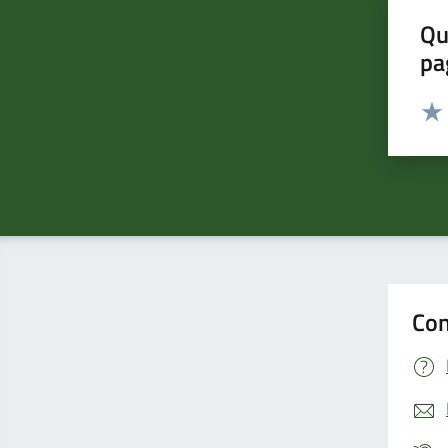
Qu
pa
Valut
Valu
Con