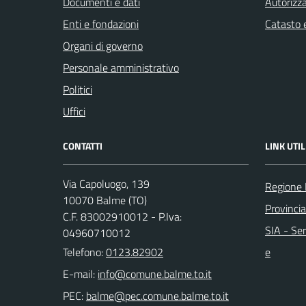
Documenti e dati
Autorizza
Enti e fondazioni
Catasto e
Organi di governo
Personale amministrativo
Politici
Uffici
CONTATTI
LINK UTIL
Via Capoluogo, 139
Regione
10070 Balme (TO)
Provincia
C.F. 83002910012 - P.Iva:
SIA - Ser
04960710012
Telefono:
0123.82902
e
E-mail:
PEC: