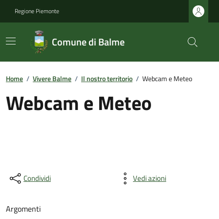
Regione Piemonte
Comune di Balme
Home
/
Vivere Balme
/
Il nostro territorio
/
Webcam e Meteo
Webcam e Meteo
Condividi
Vedi azioni
Argomenti