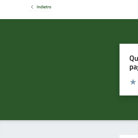
Indietro
Qu
pa
Valut
Valu