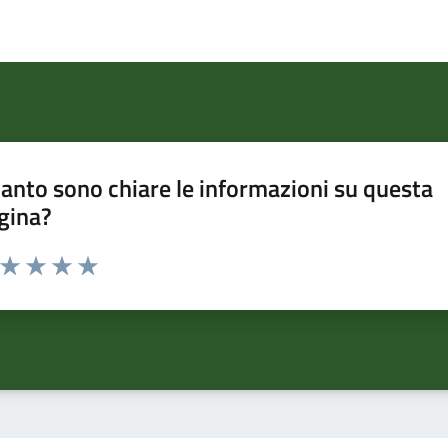
anto sono chiare le informazioni su questa
gina?
a da 1 a 5 stelle la pagina
ta 1 stelle su 5
Valuta 2 stelle su 5
Valuta 3 stelle su 5
Valuta 4 stelle su 5
Valuta 5 stelle su 5