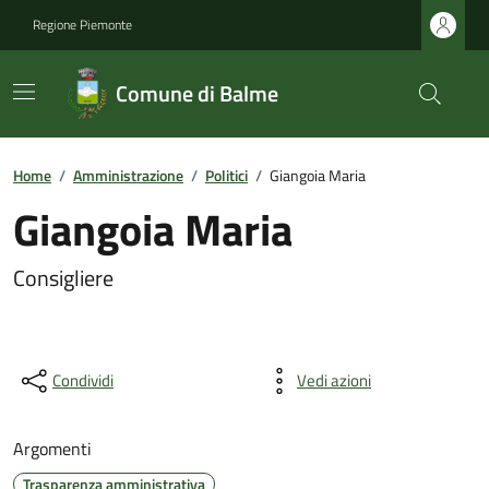
Regione Piemonte
Comune di Balme
Home
/
Amministrazione
/
Politici
/
Giangoia Maria
Giangoia Maria
Consigliere
Condividi
Vedi azioni
Argomenti
Trasparenza amministrativa